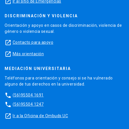
launch
Ir al sitio de Emergencias
DISCRIMINACIÓN Y VIOLENCIA
Orientación y apoyo en casos de discriminación, violencia de
género o violencia sexual.
launch
Contacto para apoyo
launch
Más orientación
MEDIACIÓN UNIVERSITARIA
Teléfonos para orientación y consejo si se ha vulnerado
alguno de tus derechos en la universidad.
phone
(56)95504 1691
phone
(56)95504 1247
launch
Ir a la Oficina de Ombuds UC