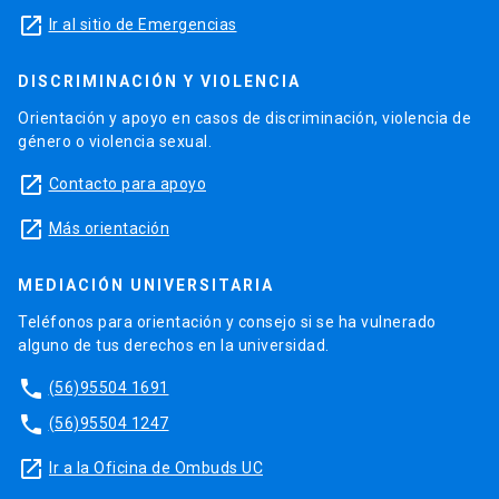
launch
Ir al sitio de Emergencias
DISCRIMINACIÓN Y VIOLENCIA
Orientación y apoyo en casos de discriminación, violencia de
género o violencia sexual.
launch
Contacto para apoyo
launch
Más orientación
MEDIACIÓN UNIVERSITARIA
Teléfonos para orientación y consejo si se ha vulnerado
alguno de tus derechos en la universidad.
phone
(56)95504 1691
phone
(56)95504 1247
launch
Ir a la Oficina de Ombuds UC