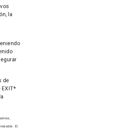
evos
n, la
teniendo
enido
segurar
s de
o EXIT*
la
 aérea;
ermeable. El