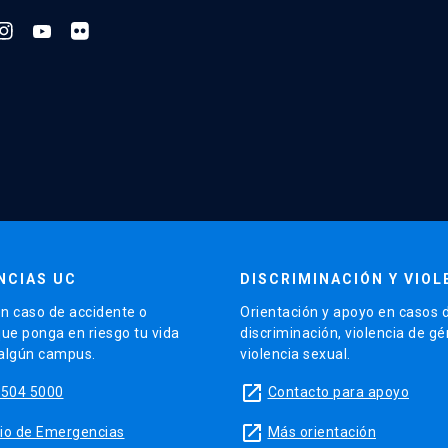
NCIAS UC
DISCRIMINACIÓN Y VIOL
n caso de accidente o
Orientación y apoyo en casos 
que ponga en riesgo tu vida
discriminación, violencia de g
 algún campus.
violencia sexual.
launch
5504 5000
Contacto para apoyo
launch
sitio de Emergencias
Más orientación