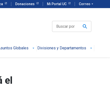
eca
Donaciones
Mi Portal UC
Correo
arrow_drop_down
suntos Globales
Divisiones y Departamentos
 el