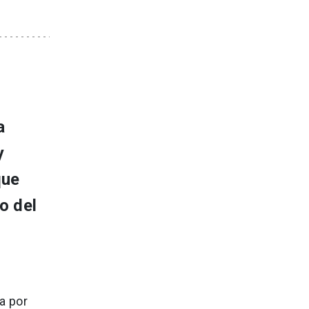
a
y
que
o del
a por