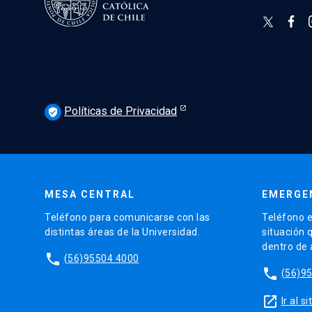
Políticas de Privacidad
verified_user
MESA CENTRAL
EMERGE
Teléfono para comunicarse con las
Teléfono e
distintas áreas de la Universidad.
situación 
dentro de
phone
(56)95504 4000
phone
(56)9
launch
Ir al 