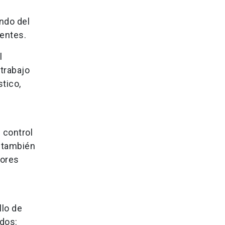
e
ndo del
entes.
l
trabajo
stico,
,
 control
, también
tores
llo de
idos: