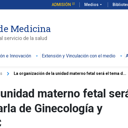
ADMISIÓN
Medios
arrow_drop_down
Bibliot
de Medicina
l servicio de la salud
ión e Innovación
Extensión y Vinculación con el medio
A
keyboard_arrow_right
as
La organización de la unidad materno fetal será el tema d...
 unidad materno fetal será
arla de Ginecología y
C