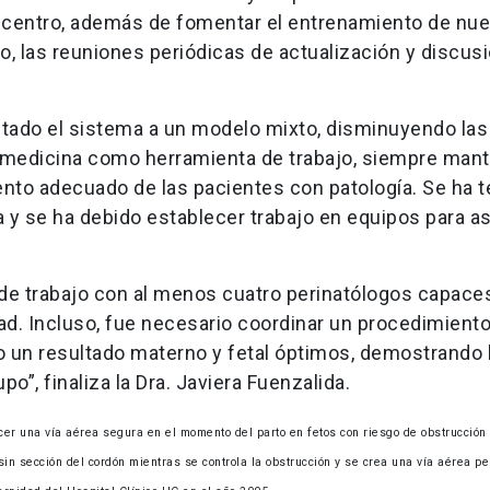
 centro, además de fomentar el entrenamiento de nu
o, las reuniones periódicas de actualización y discusió
ptado el sistema a un modelo mixto, disminuyendo las
lemedicina como herramienta de trabajo, siempre man
iento adecuado de las pacientes con patología. Se ha t
a y se ha debido establecer trabajo en equipos para a
de trabajo con al menos cuatro perinatólogos capace
ad. Incluso, fue necesario coordinar un procedimient
 un resultado materno y fetal óptimos, demostrando 
o”, finaliza la Dra. Javiera Fuenzalida.
ecer una vía aérea segura en el momento del parto en fetos con riesgo de obstrucción
n sección del cordón mientras se controla la obstrucción y se crea una vía aérea p
.