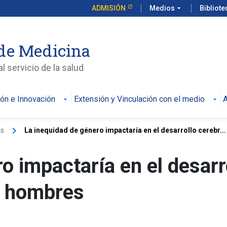
ADMISIÓN
Medios
arrow_drop_down
Bibliot
de Medicina
l servicio de la salud
ión e Innovación
Extensión y Vinculación con el medio
A
keyboard_arrow_right
as
La inequidad de género impactaría en el desarrollo cerebr...
o impactaría en el desarr
y hombres