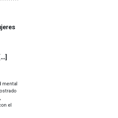
ujeres
[…]
d mental
ostrado
,
con el