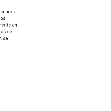
cadores
mos
amente en
tos del
n se