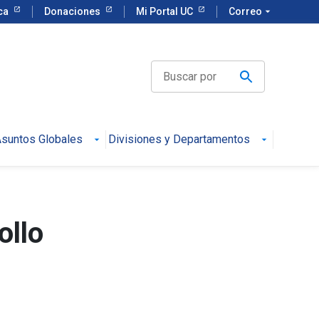
eca
Donaciones
Mi Portal UC
Correo
arrow_drop_down
suntos Globales
Divisiones y Departamentos
ollo