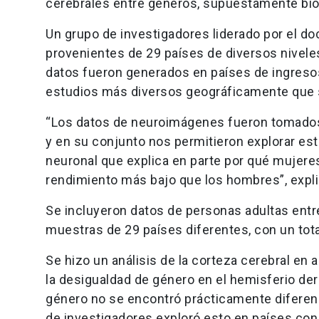
cerebrales entre géneros, supuestamente bio
Un grupo de investigadores liderado por el do
provenientes de 29 países de diversos nivel
datos fueron generados en países de ingresos
estudios más diversos geográficamente que 
“Los datos de neuroimágenes fueron tomados 
y en su conjunto nos permitieron explorar es
neuronal que explica en parte por qué mujer
rendimiento más bajo que los hombres”, explic
Se incluyeron datos de personas adultas entre
muestras de 29 países diferentes, con un tot
Se hizo un análisis de la corteza cerebral en
la desigualdad de género en el hemisferio der
género no se encontró prácticamente diferenc
de investigadores exploró esto en países con