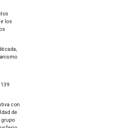
atos
e los
los
década,
canismo
 139
ativa con
aldad de
l grupo
isferio