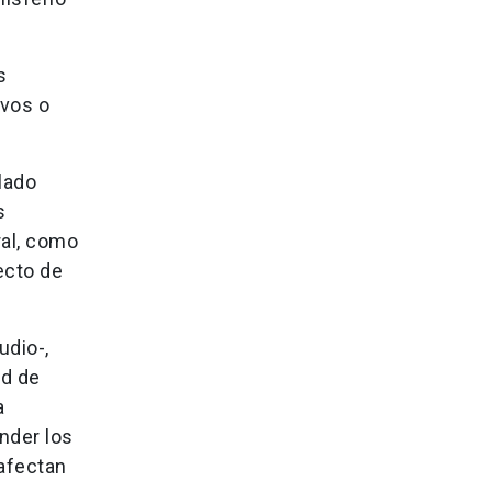
s
vos o
lado
s
ral, como
ecto de
udio-,
ad de
a
nder los
afectan