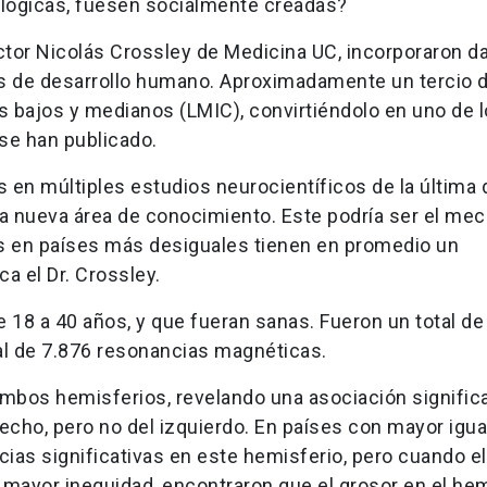
lógicas, fuesen socialmente creadas?
ctor Nicolás Crossley de Medicina UC, incorporaron d
es de desarrollo humano. Aproximadamente un tercio d
 bajos y medianos (LMIC), convirtiéndolo en uno de 
se han publicado.
en múltiples estudios neurocientíficos de la última 
ta nueva área de conocimiento. Este podría ser el me
es en países más desiguales tienen en promedio un
a el Dr. Crossley.
 18 a 40 años, y que fueran sanas. Fueron un total de
al de 7.876 resonancias magnéticas.
 ambos hemisferios, revelando una asociación signific
echo, pero no del izquierdo. En países con mayor igu
ias significativas en este hemisferio, pero cuando e
 mayor inequidad, encontraron que el grosor en el hem