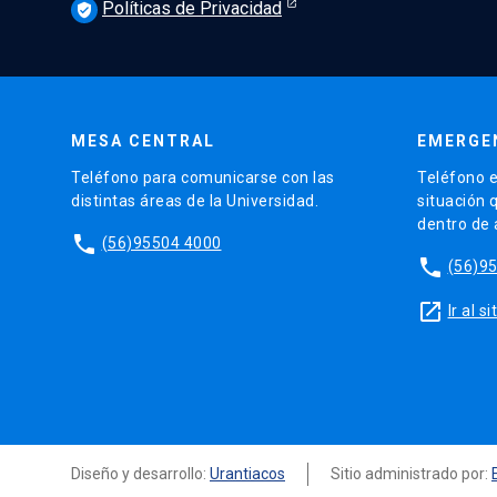
Políticas de Privacidad
verified_user
MESA CENTRAL
EMERGE
Teléfono para comunicarse con las
Teléfono e
distintas áreas de la Universidad.
situación 
dentro de
phone
(56)95504 4000
phone
(56)9
launch
Ir al 
Diseño y desarrollo:
Urantiacos
Sitio administrado por: