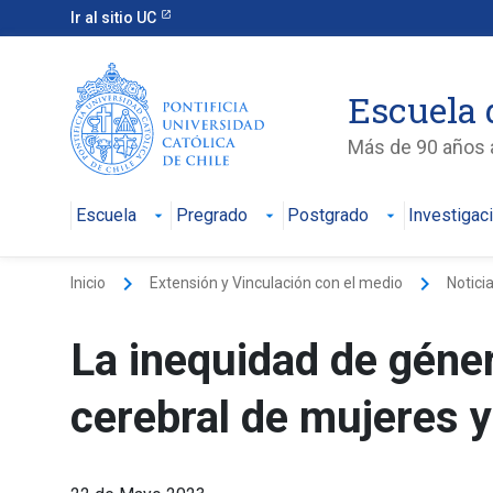
Ir al sitio UC
Escuela 
Más de 90 años a
Escuela
Pregrado
Postgrado
Investigac
keyboard_arrow_right
keyboard_arrow_right
Inicio
Extensión y Vinculación con el medio
Notici
La inequidad de géner
cerebral de mujeres 