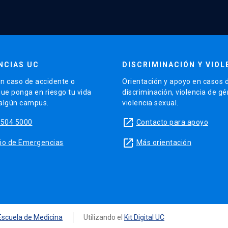
NCIAS UC
DISCRIMINACIÓN Y VIOL
n caso de accidente o
Orientación y apoyo en casos 
que ponga en riesgo tu vida
discriminación, violencia de g
 algún campus.
violencia sexual.
launch
5504 5000
Contacto para apoyo
launch
sitio de Emergencias
Más orientación
Escuela de Medicina
Utilizando el
Kit Digital UC