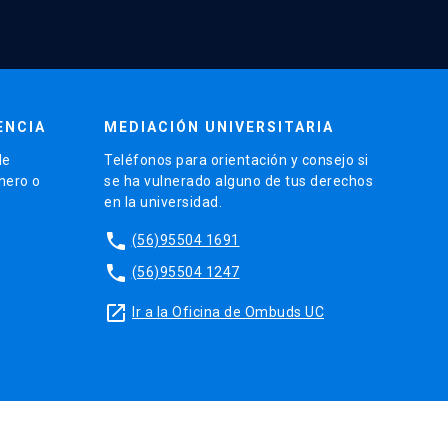
ENCIA
MEDIACIÓN UNIVERSITARIA
de
Teléfonos para orientación y consejo si
énero o
se ha vulnerado alguno de tus derechos
en la universidad.
phone
(56)95504 1691
phone
(56)95504 1247
launch
Ir a la Oficina de Ombuds UC