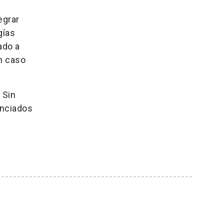
egrar
gías
ado a
en caso
 Sin
enciados