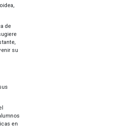
oidea,
ca de
 sugiere
stante,
venir su
s
sus
el
 alumnos
icas en