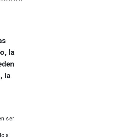
as
o, la
ueden
, la
en ser
do a