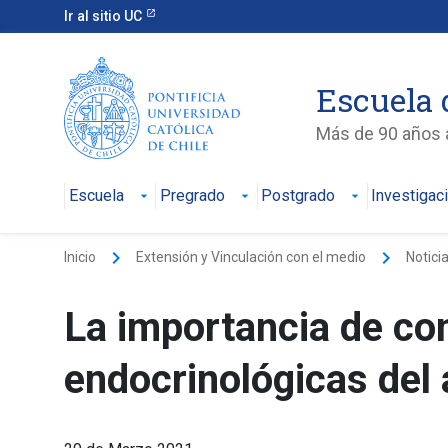
Ir al sitio UC
Escuela 
Más de 90 años a
Escuela
Pregrado
Postgrado
Investigac
keyboard_arrow_right
keyboard_arrow_right
Inicio
Extensión y Vinculación con el medio
Notici
La importancia de con
endocrinológicas del 