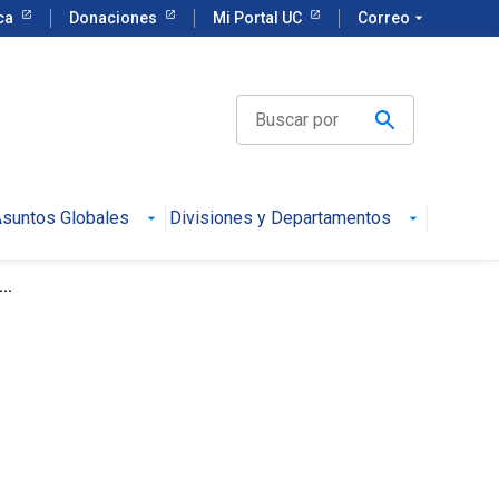
eca
Donaciones
Mi Portal UC
Correo
arrow_drop_down
suntos Globales
Divisiones y Departamentos
..