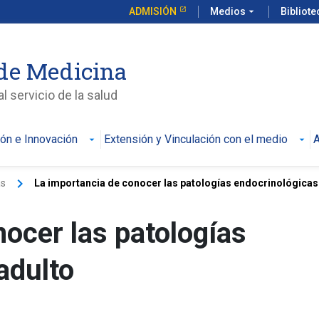
ADMISIÓN
Medios
arrow_drop_down
Bibliot
de Medicina
l servicio de la salud
ión e Innovación
Extensión y Vinculación con el medio
A
keyboard_arrow_right
as
La importancia de conocer las patologías endocrinológicas.
ocer las patologías
adulto