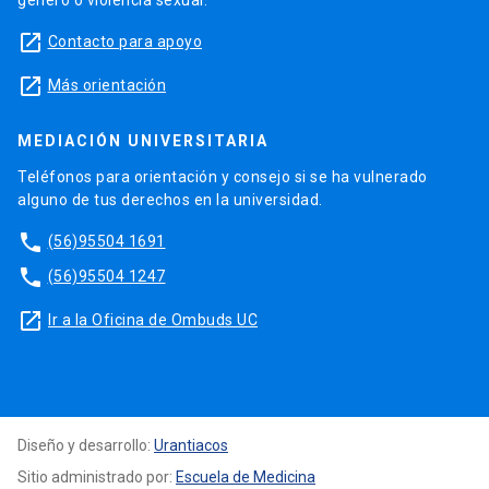
género o violencia sexual.
launch
Contacto para apoyo
launch
Más orientación
MEDIACIÓN UNIVERSITARIA
Teléfonos para orientación y consejo si se ha vulnerado
alguno de tus derechos en la universidad.
phone
(56)95504 1691
phone
(56)95504 1247
launch
Ir a la Oficina de Ombuds UC
Diseño y desarrollo:
Urantiacos
Sitio administrado por:
Escuela de Medicina