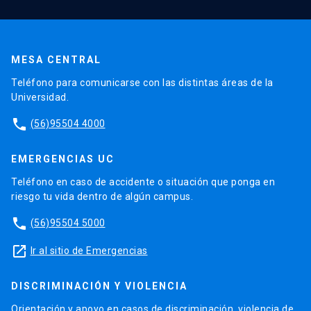
MESA CENTRAL
Teléfono para comunicarse con las distintas áreas de la
Universidad.
phone
(56)95504 4000
EMERGENCIAS UC
Teléfono en caso de accidente o situación que ponga en
riesgo tu vida dentro de algún campus.
phone
(56)95504 5000
launch
Ir al sitio de Emergencias
DISCRIMINACIÓN Y VIOLENCIA
Orientación y apoyo en casos de discriminación, violencia de