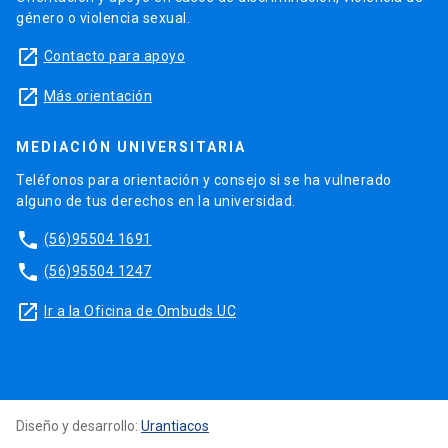
género o violencia sexual.
launch
Contacto para apoyo
launch
Más orientación
MEDIACIÓN UNIVERSITARIA
Teléfonos para orientación y consejo si se ha vulnerado
alguno de tus derechos en la universidad.
phone
(56)95504 1691
phone
(56)95504 1247
launch
Ir a la Oficina de Ombuds UC
Diseño y desarrollo:
Urantiacos