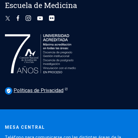
Escuela de Medicina
Políticas de Privacidad
verified_user
MESA CENTRAL
Teléfono para comunicarse con las distintas áreas de la