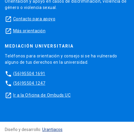
Orientación y apoyo en casos de discriminación, violencia de
género o violencia sexual.
launch
Contacto para apoyo
launch
Más orientación
MEDIACIÓN UNIVERSITARIA
Teléfonos para orientación y consejo si se ha vulnerado
alguno de tus derechos en la universidad.
phone
(56)95504 1691
phone
(56)95504 1247
launch
Ir a la Oficina de Ombuds UC
Diseño y desarrollo:
Urantiacos