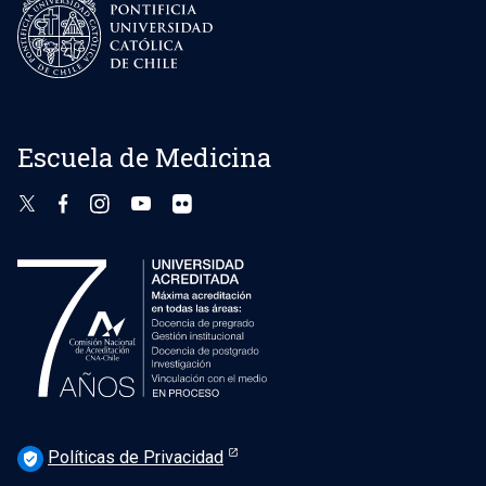
Escuela de Medicina
Políticas de Privacidad
verified_user