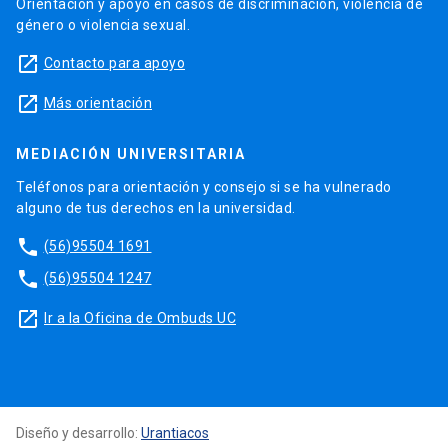
Orientación y apoyo en casos de discriminación, violencia de
género o violencia sexual.
launch
Contacto para apoyo
launch
Más orientación
MEDIACIÓN UNIVERSITARIA
Teléfonos para orientación y consejo si se ha vulnerado
alguno de tus derechos en la universidad.
phone
(56)95504 1691
phone
(56)95504 1247
launch
Ir a la Oficina de Ombuds UC
Diseño y desarrollo:
Urantiacos