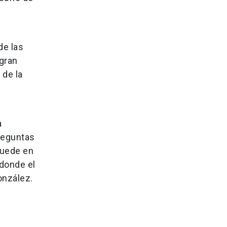
de las
 gran
 de la
a
reguntas
quede en
 donde el
onzález.