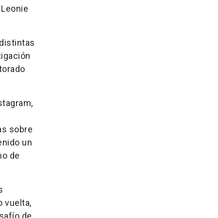
 Leonie
distintas
tigación
ctorado
nstagram,
nas sobre
enido un
mo de
s
 vuelta,
safío de