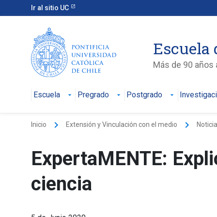
Ir al sitio UC
Escuela 
Más de 90 años a
Escuela
Pregrado
Postgrado
Investigac
keyboard_arrow_right
keyboard_arrow_right
Inicio
Extensión y Vinculación con el medio
Notici
ExpertaMENTE: Explic
ciencia