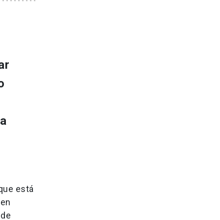
ar
o
la
 que está
 en
 de