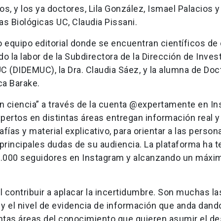
s, y los ya doctores, Lila González, Ismael Palacios y
as Biológicas UC, Claudia Pissani.
equipo editorial donde se encuentran científicos de 
o la labor de la Subdirectora de la Dirección de Inves
UC (DIDEMUC), la Dra. Claudia Sáez, y la alumna de Do
ca Barake.
con ciencia” a través de la cuenta @expertamente en I
xpertos en distintas áreas entregan información real y
afías y material explicativo, para orientar a las perso
rincipales dudas de su audiencia. La plataforma ha t
7.000 seguidores en Instagram y alcanzando un máxi
contribuir a aplacar la incertidumbre. Son muchas la
 y el nivel de evidencia de información que anda dando
intas áreas del conocimiento que quieren asumir el de