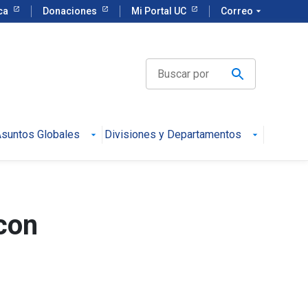
eca
Donaciones
Mi Portal UC
Correo
arrow_drop_down
suntos Globales
Divisiones y Departamentos
con