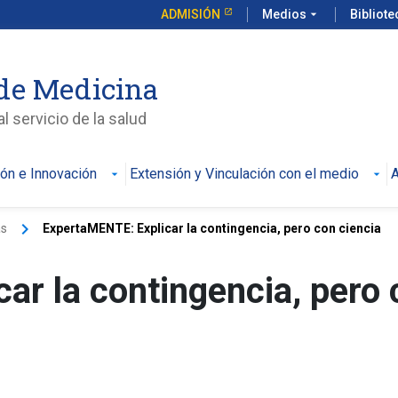
ADMISIÓN
Medios
arrow_drop_down
Bibliot
de Medicina
l servicio de la salud
ión e Innovación
Extensión y Vinculación con el medio
A
keyboard_arrow_right
as
ExpertaMENTE: Explicar la contingencia, pero con ciencia
ar la contingencia, pero 