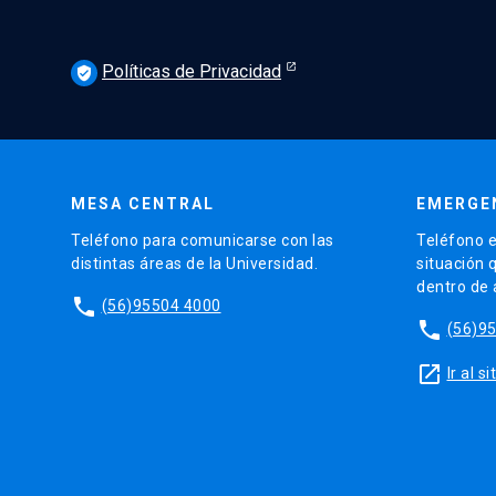
Políticas de Privacidad
verified_user
MESA CENTRAL
EMERGE
Teléfono para comunicarse con las
Teléfono e
distintas áreas de la Universidad.
situación 
dentro de
phone
(56)95504 4000
phone
(56)9
launch
Ir al 