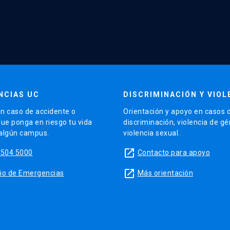
NCIAS UC
DISCRIMINACIÓN Y VIOL
n caso de accidente o
Orientación y apoyo en casos 
que ponga en riesgo tu vida
discriminación, violencia de g
 algún campus.
violencia sexual.
launch
5504 5000
Contacto para apoyo
launch
sitio de Emergencias
Más orientación