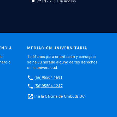
ENCIA
MEDIACIÓN UNIVERSITARIA
de
Teléfonos para orientación y consejo si
énero o
se ha vulnerado alguno de tus derechos
en la universidad.
phone
(56)95504 1691
phone
(56)95504 1247
launch
Ir a la Oficina de Ombuds UC