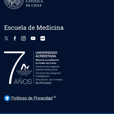
Escuela de Medicina
Políticas de Privacidad
verified_user