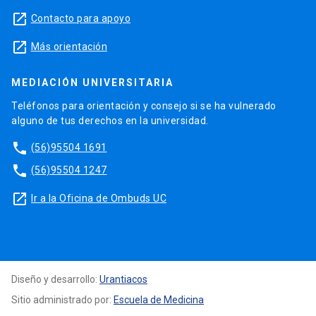
launch
Contacto para apoyo
launch
Más orientación
MEDIACIÓN UNIVERSITARIA
Teléfonos para orientación y consejo si se ha vulnerado
alguno de tus derechos en la universidad.
phone
(56)95504 1691
phone
(56)95504 1247
launch
Ir a la Oficina de Ombuds UC
Diseño y desarrollo:
Urantiacos
Sitio administrado por:
Escuela de Medicina