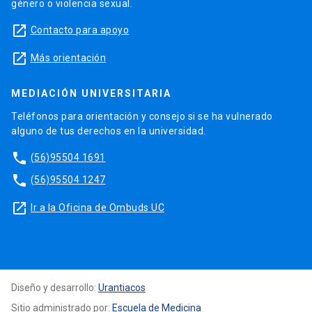
género o violencia sexual.
launch
Contacto para apoyo
launch
Más orientación
MEDIACIÓN UNIVERSITARIA
Teléfonos para orientación y consejo si se ha vulnerado
alguno de tus derechos en la universidad.
phone
(56)95504 1691
phone
(56)95504 1247
launch
Ir a la Oficina de Ombuds UC
Diseño y desarrollo:
Urantiacos
Sitio administrado por:
Escuela de Medicina