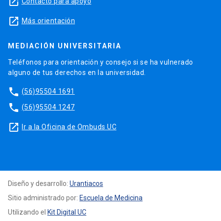
launch
Contacto para apoyo
launch
Más orientación
MEDIACIÓN UNIVERSITARIA
Teléfonos para orientación y consejo si se ha vulnerado
alguno de tus derechos en la universidad.
phone
(56)95504 1691
phone
(56)95504 1247
launch
Ir a la Oficina de Ombuds UC
Diseño y desarrollo:
Urantiacos
Sitio administrado por:
Escuela de Medicina
Utilizando el
Kit Digital UC