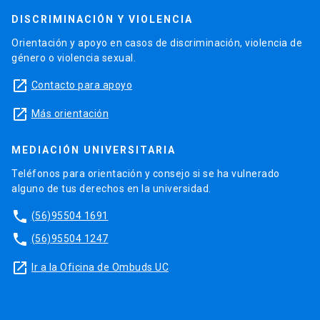
DISCRIMINACIÓN Y VIOLENCIA
Orientación y apoyo en casos de discriminación, violencia de
género o violencia sexual.
launch
Contacto para apoyo
launch
Más orientación
MEDIACIÓN UNIVERSITARIA
Teléfonos para orientación y consejo si se ha vulnerado
alguno de tus derechos en la universidad.
phone
(56)95504 1691
phone
(56)95504 1247
launch
Ir a la Oficina de Ombuds UC