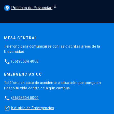
Políticas de Privacidad
verified_user
MESA CENTRAL
Teléfono para comunicarse con las distintas áreas de la
Universidad.
phone
(56)95504 4000
EMERGENCIAS UC
Teléfono en caso de accidente o situación que ponga en
riesgo tu vida dentro de algún campus.
phone
(56)95504 5000
launch
Ir al sitio de Emergencias