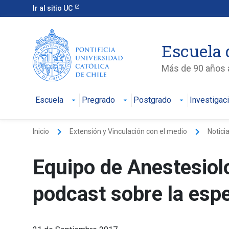
Ir al sitio UC
Escuela 
Más de 90 años a
Escuela
Pregrado
Postgrado
Investigac
keyboard_arrow_right
keyboard_arrow_right
Inicio
Extensión y Vinculación con el medio
Notici
Equipo de Anestesiol
podcast sobre la espe