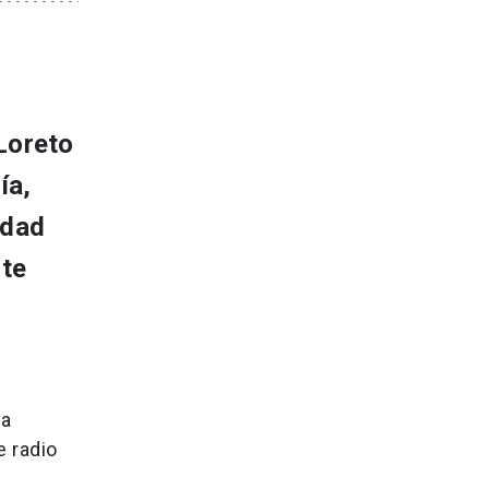
Loreto
ía,
idad
nte
ra
e radio