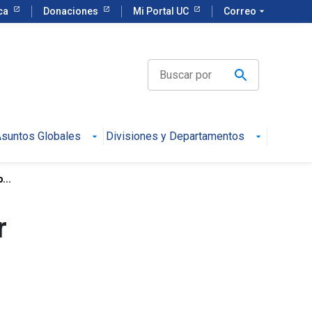
eca
Donaciones
Mi Portal UC
Correo
arrow_drop_down
suntos Globales
Divisiones y Departamentos
...
r