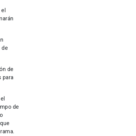
 el
umarán
án
o de
ión de
s para
el
iempo de
ño
 que
ograma.