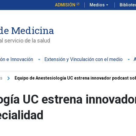
ADMISIÓN
Medios
arrow_drop_down
Bibliot
de Medicina
l servicio de la salud
ión e Innovación
Extensión y Vinculación con el medio
A
keyboard_arrow_right
as
Equipo de Anestesiología UC estrena innovador podcast sob
ogía UC estrena innovado
cialidad