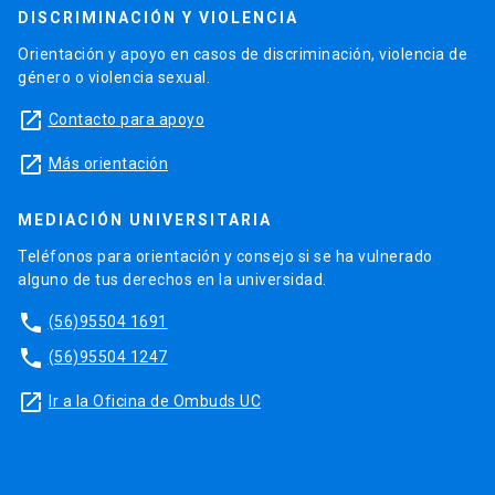
DISCRIMINACIÓN Y VIOLENCIA
Orientación y apoyo en casos de discriminación, violencia de
género o violencia sexual.
launch
Contacto para apoyo
launch
Más orientación
MEDIACIÓN UNIVERSITARIA
Teléfonos para orientación y consejo si se ha vulnerado
alguno de tus derechos en la universidad.
phone
(56)95504 1691
phone
(56)95504 1247
launch
Ir a la Oficina de Ombuds UC