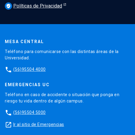
Políticas de Privacidad
verified_user
MESA CENTRAL
Teléfono para comunicarse con las distintas áreas de la
Universidad.
phone
(56)95504 4000
EMERGENCIAS UC
Teléfono en caso de accidente o situación que ponga en
riesgo tu vida dentro de algún campus.
phone
(56)95504 5000
launch
Ir al sitio de Emergencias