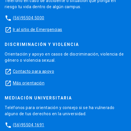
Teléfono en caso de accidente o situación que ponga en
riesgo tu vida dentro de algún campus.
phone
(56)95504 5000
launch
Ir al sitio de Emergencias
DISCRIMINACIÓN Y VIOLENCIA
Orientación y apoyo en casos de discriminación, violencia de
género o violencia sexual.
launch
Contacto para apoyo
launch
Más orientación
MEDIACIÓN UNIVERSITARIA
Teléfonos para orientación y consejo si se ha vulnerado
alguno de tus derechos en la universidad.
phone
(56)95504 1691