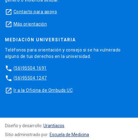
género o violencia sexual.
launch
Contacto para apoyo
launch
Más orientación
MEDIACIÓN UNIVERSITARIA
Teléfonos para orientación y consejo si se ha vulnerado
alguno de tus derechos en la universidad.
phone
(56)95504 1691
phone
(56)95504 1247
launch
Ir a la Oficina de Ombuds UC
Diseño y desarrollo:
Urantiacos
Sitio administrado por:
Escuela de Medicina