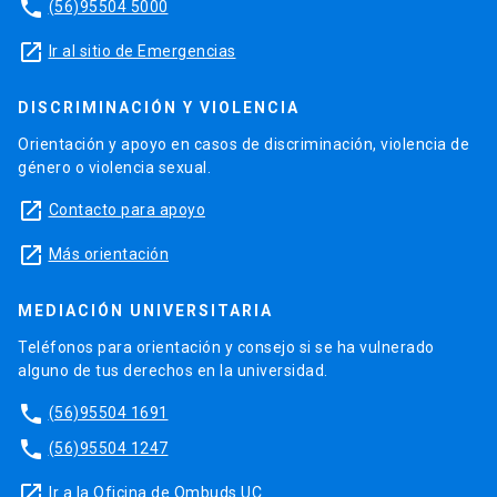
phone
(56)95504 5000
launch
Ir al sitio de Emergencias
DISCRIMINACIÓN Y VIOLENCIA
Orientación y apoyo en casos de discriminación, violencia de
género o violencia sexual.
launch
Contacto para apoyo
launch
Más orientación
MEDIACIÓN UNIVERSITARIA
Teléfonos para orientación y consejo si se ha vulnerado
alguno de tus derechos en la universidad.
phone
(56)95504 1691
phone
(56)95504 1247
launch
Ir a la Oficina de Ombuds UC