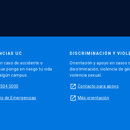
NCIAS UC
DISCRIMINACIÓN Y VIOL
n caso de accidente o
Orientación y apoyo en casos 
que ponga en riesgo tu vida
discriminación, violencia de g
 algún campus.
violencia sexual.
launch
5504 5000
Contacto para apoyo
launch
sitio de Emergencias
Más orientación