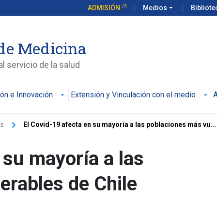
ADMISIÓN
Medios
arrow_drop_down
Bibliot
de Medicina
l servicio de la salud
ión e Innovación
Extensión y Vinculación con el medio
A
keyboard_arrow_right
as
El Covid-19 afecta en su mayoría a las poblaciones más vu...
 su mayoría a las
erables de Chile