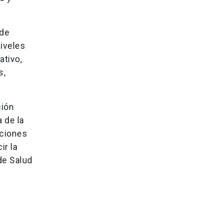
 de
iveles
ativo,
s,
ción
 de la
iciones
ir la
de Salud