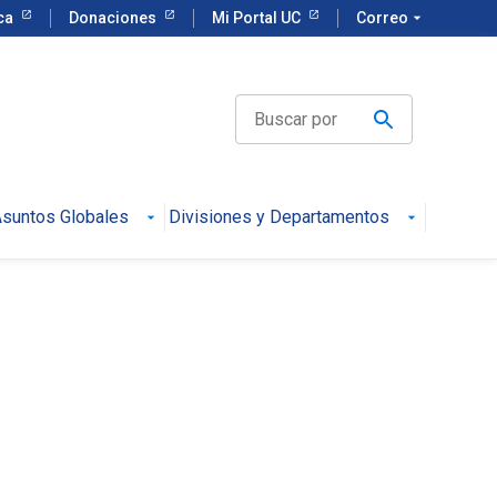
eca
Donaciones
Mi Portal UC
Correo
arrow_drop_down
suntos Globales
Divisiones y Departamentos