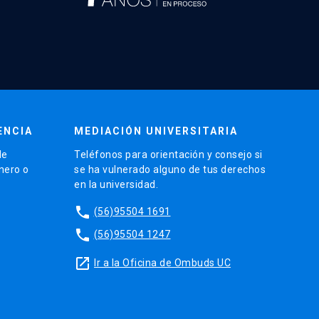
ENCIA
MEDIACIÓN UNIVERSITARIA
de
Teléfonos para orientación y consejo si
énero o
se ha vulnerado alguno de tus derechos
en la universidad.
phone
(56)95504 1691
phone
(56)95504 1247
launch
Ir a la Oficina de Ombuds UC