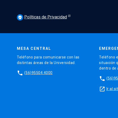
Políticas de Privacidad
verified_user
MESA CENTRAL
EMERGE
Teléfono para comunicarse con las
Teléfono e
distintas áreas de la Universidad.
situación 
dentro de
phone
(56)95504 4000
phone
(56)9
launch
Ir al 