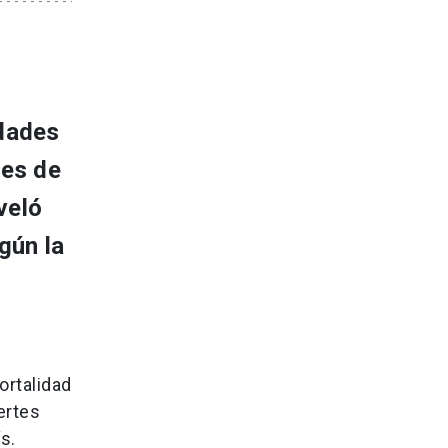
idades
des de
veló
gún la
ortalidad
ertes
s.