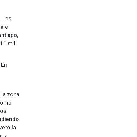
. Los
a e
antiago,
11 mil
 En
 la zona
 como
nos
endiendo
veró la
e y