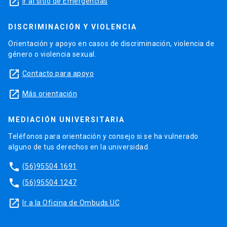
launch
Ir al sitio de Emergencias
DISCRIMINACIÓN Y VIOLENCIA
Orientación y apoyo en casos de discriminación, violencia de
género o violencia sexual.
launch
Contacto para apoyo
launch
Más orientación
MEDIACIÓN UNIVERSITARIA
Teléfonos para orientación y consejo si se ha vulnerado
alguno de tus derechos en la universidad.
phone
(56)95504 1691
phone
(56)95504 1247
launch
Ir a la Oficina de Ombuds UC