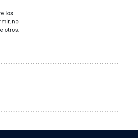
re los
rmir, no
re otros.