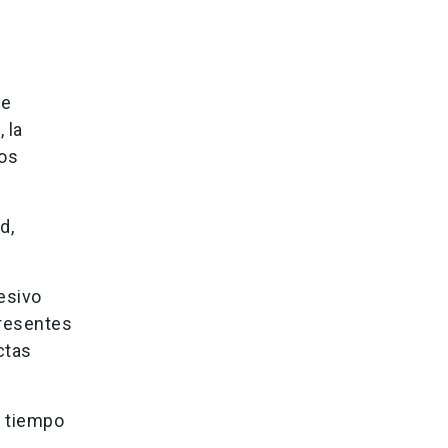
de
 la
los
d,
esivo
presentes
ctas
a tiempo