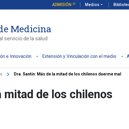
ADMISIÓN
Medios
arrow_drop_down
Bibliot
de Medicina
l servicio de la salud
ión e Innovación
Extensión y Vinculación con el medio
A
keyboard_arrow_right
as
Dra. Santín: Más de la mitad de los chilenos duerme mal
a mitad de los chilenos