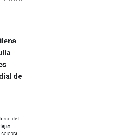
ilena
ulia
es
dial de
torno del
lejan
 celebra