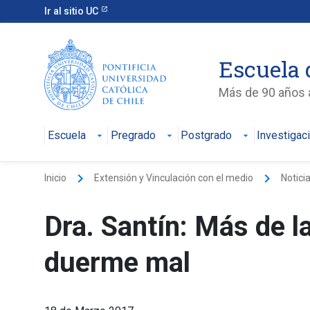
Ir al sitio UC
Escuela 
Más de 90 años a
Escuela
Pregrado
Postgrado
Investigac
keyboard_arrow_right
keyboard_arrow_right
Inicio
Extensión y Vinculación con el medio
Notici
Dra. Santín: Más de l
duerme mal