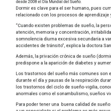
desde 2008 el Día Mundial del Sueño.
Dormir es clave para el ser humano, pues cum
relacionado con los procesos de aprendizaje 
“Cuando existen problemas de sueño, la perso
atención, memoria y concentración, irritabilid
somnolencia diurna excesiva secundaria a var
accidentes de tránsito”, explica la doctora San
Además, la privación crónica de sueño (dormi
predispone a la aparición de diabetes y aumen
Los trastornos del sueño más comunes son el
durante el día y pausas de la respiración dur
los trastornos del ciclo de sueño-vigilia, c
anormales como el sonambulismo, sueños vio
Para poder tener una buena calidad de sueño 
a un especialista si el problema es más grave