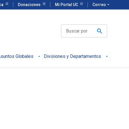
eca
Donaciones
Mi Portal UC
Correo
arrow_drop_down
suntos Globales
Divisiones y Departamentos