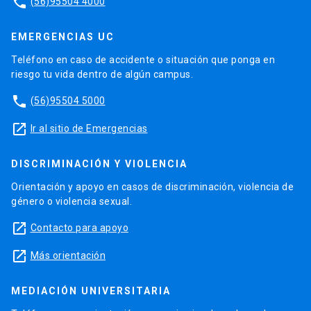
phone
(56)95504 4000
EMERGENCIAS UC
Teléfono en caso de accidente o situación que ponga en
riesgo tu vida dentro de algún campus.
phone
(56)95504 5000
launch
Ir al sitio de Emergencias
DISCRIMINACIÓN Y VIOLENCIA
Orientación y apoyo en casos de discriminación, violencia de
género o violencia sexual.
launch
Contacto para apoyo
launch
Más orientación
MEDIACIÓN UNIVERSITARIA