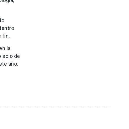
logía,
do
dentro
 fin.
en la
o solo de
este año.