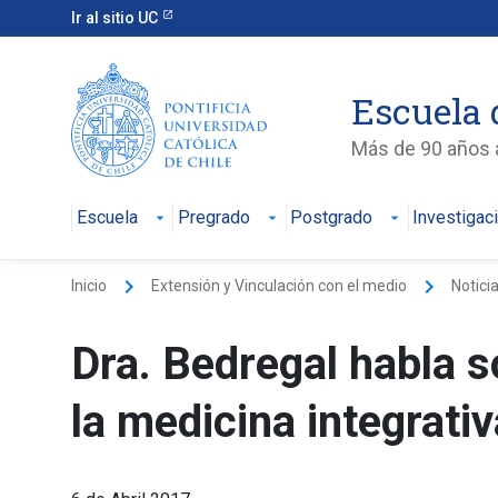
Ir al sitio UC
Escuela 
Más de 90 años a
Escuela
Pregrado
Postgrado
Investigac
keyboard_arrow_right
keyboard_arrow_right
Inicio
Extensión y Vinculación con el medio
Notici
Dra. Bedregal habla s
la medicina integrativ