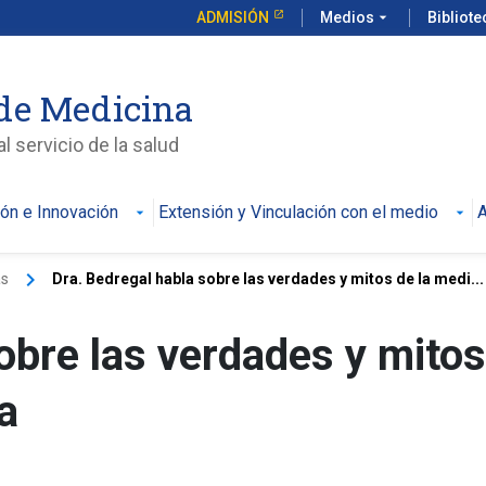
ADMISIÓN
Medios
arrow_drop_down
Bibliot
de Medicina
l servicio de la salud
ión e Innovación
Extensión y Vinculación con el medio
A
keyboard_arrow_right
as
Dra. Bedregal habla sobre las verdades y mitos de la medi...
obre las verdades y mitos
a