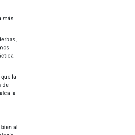
ea más
ierbas,
amos
áctica
 que la
n de
alca la
bien al