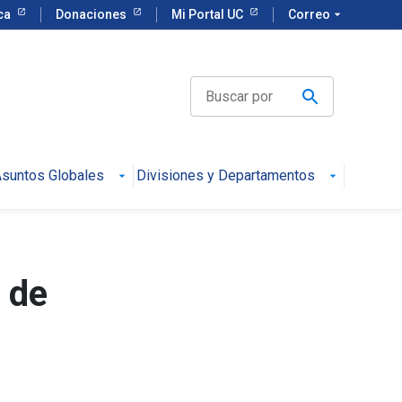
eca
Donaciones
Mi Portal UC
Correo
arrow_drop_down
suntos Globales
Divisiones y Departamentos
 de