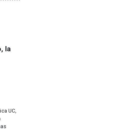
, la
ica UC,
a
mas