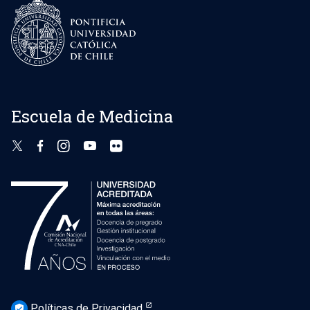
Escuela de Medicina
Políticas de Privacidad
verified_user