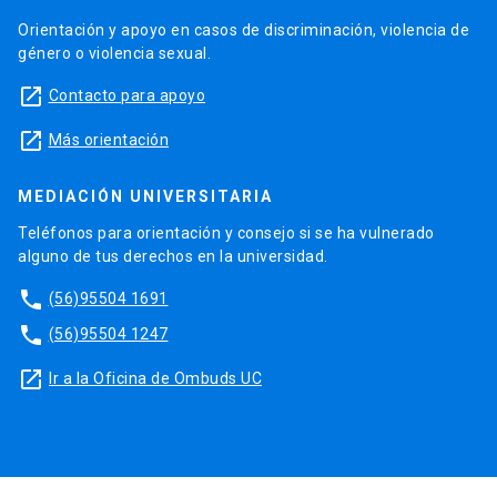
Orientación y apoyo en casos de discriminación, violencia de
género o violencia sexual.
launch
Contacto para apoyo
launch
Más orientación
MEDIACIÓN UNIVERSITARIA
Teléfonos para orientación y consejo si se ha vulnerado
alguno de tus derechos en la universidad.
phone
(56)95504 1691
phone
(56)95504 1247
launch
Ir a la Oficina de Ombuds UC