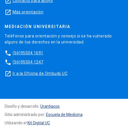
launch
Contacto para apoyo
launch
Más orientación
MEDIACIÓN UNIVERSITARIA
Teléfonos para orientación y consejo si se ha vulnerado
alguno de tus derechos en la universidad.
phone
(56)95504 1691
phone
(56)95504 1247
launch
Ir a la Oficina de Ombuds UC
Diseño y desarrollo:
Urantiacos
Sitio administrado por:
Escuela de Medicina
Utilizando el
Kit Digital UC