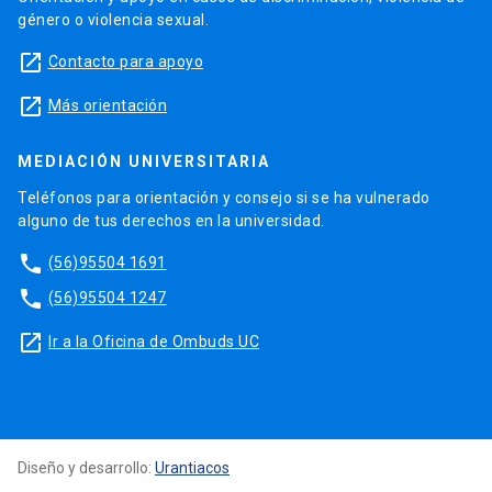
género o violencia sexual.
launch
Contacto para apoyo
launch
Más orientación
MEDIACIÓN UNIVERSITARIA
Teléfonos para orientación y consejo si se ha vulnerado
alguno de tus derechos en la universidad.
phone
(56)95504 1691
phone
(56)95504 1247
launch
Ir a la Oficina de Ombuds UC
Diseño y desarrollo:
Urantiacos