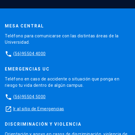
MESA CENTRAL
Teléfono para comunicarse con las distintas áreas de la
Universidad.
phone
(56)95504 4000
EMERGENCIAS UC
Teléfono en caso de accidente o situación que ponga en
riesgo tu vida dentro de algún campus.
phone
(56)95504 5000
launch
Ir al sitio de Emergencias
DISCRIMINACIÓN Y VIOLENCIA
Orientación y apoyo en casos de discriminación, violencia de