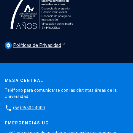
Políticas de Privacidad
verified_user
MESA CENTRAL
Teléfono para comunicarse con las distintas áreas de la
Universidad.
phone
(56)95504 4000
EMERGENCIAS UC
Teléfono en caso de accidente o situación que ponga en