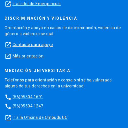
launch
Ir al sitio de Emergencias
DISCRIMINACIÓN Y VIOLENCIA
Orientación y apoyo en casos de discriminación, violencia de
género o violencia sexual.
launch
Contacto para apoyo
launch
Más orientación
MEDIACIÓN UNIVERSITARIA
Teléfonos para orientación y consejo si se ha vulnerado
alguno de tus derechos en la universidad.
phone
(56)95504 1691
phone
(56)95504 1247
launch
Ir a la Oficina de Ombuds UC