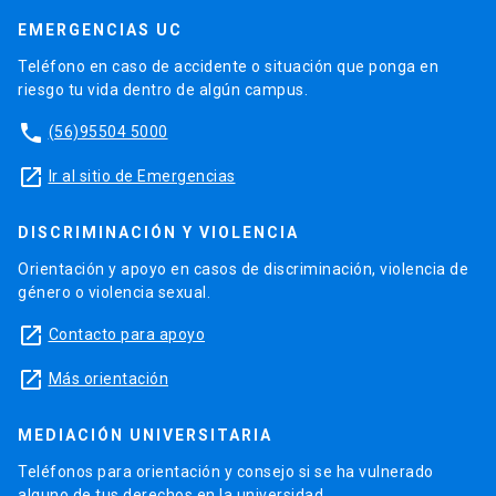
EMERGENCIAS UC
Teléfono en caso de accidente o situación que ponga en
riesgo tu vida dentro de algún campus.
phone
(56)95504 5000
launch
Ir al sitio de Emergencias
DISCRIMINACIÓN Y VIOLENCIA
Orientación y apoyo en casos de discriminación, violencia de
género o violencia sexual.
launch
Contacto para apoyo
launch
Más orientación
MEDIACIÓN UNIVERSITARIA
Teléfonos para orientación y consejo si se ha vulnerado
alguno de tus derechos en la universidad.