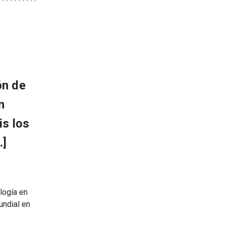
ón de
n
is los
…]
logía en
undial en