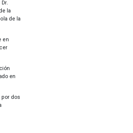
 Dr.
de la
ola de la
e en
cer
ción
tado en
o por dos
a