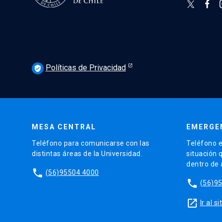
Políticas de Privacidad
verified_user
MESA CENTRAL
EMERGE
Teléfono para comunicarse con las
Teléfono e
distintas áreas de la Universidad.
situación 
dentro de
phone
(56)95504 4000
phone
(56)9
launch
Ir al 