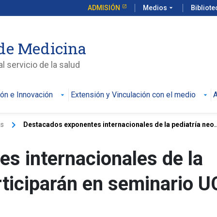
ADMISIÓN
Medios
arrow_drop_down
Bibliot
de Medicina
l servicio de la salud
ión e Innovación
Extensión y Vinculación con el medio
A
keyboard_arrow_right
as
Destacados exponentes internacionales de la pediatría neo..
s internacionales de la
rticiparán en seminario U