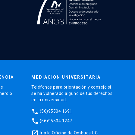
ENCIA
MEDIACIÓN UNIVERSITARIA
de
Teléfonos para orientación y consejo si
énero o
se ha vulnerado alguno de tus derechos
en la universidad.
phone
(56)95504 1691
phone
(56)95504 1247
launch
Ir a la Oficina de Ombuds UC