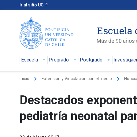
Ir al sitio UC
Escuela 
Más de 90 años a
Escuela
Pregrado
Postgrado
Investigac
keyboard_arrow_right
keyboard_arrow_right
Inicio
Extensión y Vinculación con el medio
Notici
Destacados exponente
pediatría neonatal pa