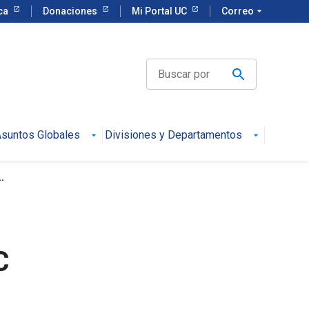
eca
Donaciones
Mi Portal UC
Correo
arrow_drop_down
suntos Globales
Divisiones y Departamentos
.
C