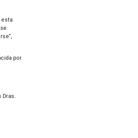
 esta
 se
rse”,
ocida por
s Dras.