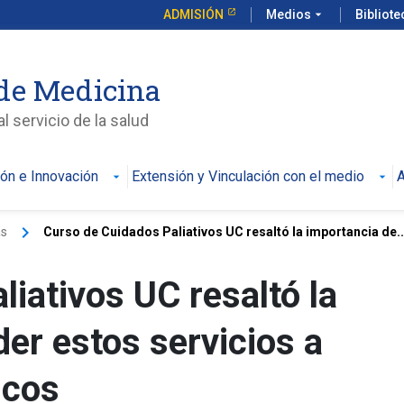
ADMISIÓN
Medios
arrow_drop_down
Bibliot
de Medicina
l servicio de la salud
ión e Innovación
Extensión y Vinculación con el medio
A
keyboard_arrow_right
as
Curso de Cuidados Paliativos UC resaltó la importancia de..
iativos UC resaltó la
er estos servicios a
icos