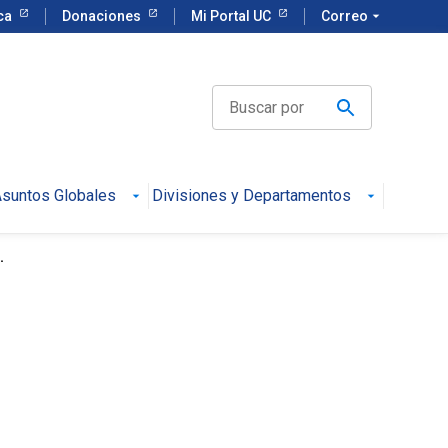
eca
Donaciones
Mi Portal UC
Correo
arrow_drop_down
suntos Globales
Divisiones y Departamentos
.