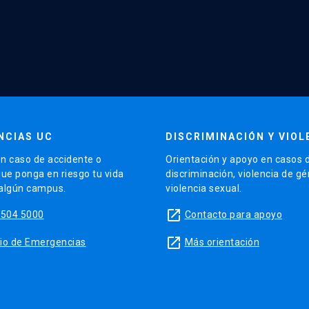
NCIAS UC
DISCRIMINACIÓN Y VIOL
n caso de accidente o
Orientación y apoyo en casos 
que ponga en riesgo tu vida
discriminación, violencia de g
 algún campus.
violencia sexual.
launch
5504 5000
Contacto para apoyo
launch
sitio de Emergencias
Más orientación