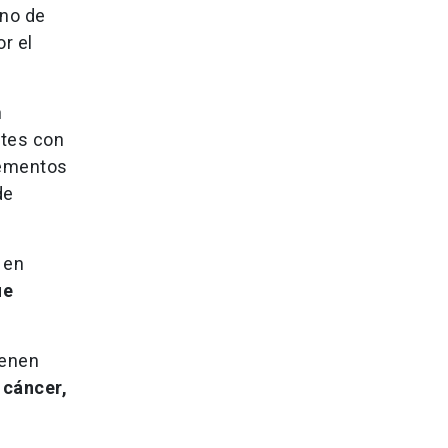
ano de
r el
n
ntes con
lementos
de
 en
ue
ienen
 cáncer,