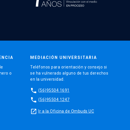
ENCIA
MEDIACIÓN UNIVERSITARIA
de
Teléfonos para orientación y consejo si
énero o
se ha vulnerado alguno de tus derechos
en la universidad.
phone
(56)95504 1691
phone
(56)95504 1247
launch
Ir a la Oficina de Ombuds UC