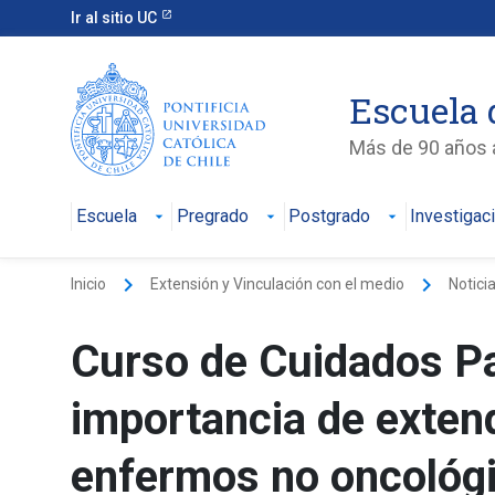
Ir al sitio UC
Escuela 
Más de 90 años a
Escuela
Pregrado
Postgrado
Investigac
keyboard_arrow_right
keyboard_arrow_right
Inicio
Extensión y Vinculación con el medio
Notici
Curso de Cuidados Pal
importancia de extend
enfermos no oncológ