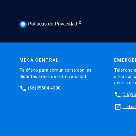
Políticas de Privacidad
verified_user
MESA CENTRAL
EMERGE
Teléfono para comunicarse con las
Teléfono e
distintas áreas de la Universidad.
situación 
dentro de
phone
(56)95504 4000
phone
(56)9
launch
Ir al 