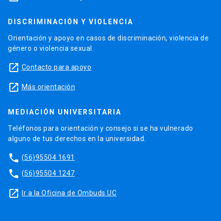
DISCRIMINACIÓN Y VIOLENCIA
Orientación y apoyo en casos de discriminación, violencia de
género o violencia sexual.
launch
Contacto para apoyo
launch
Más orientación
MEDIACIÓN UNIVERSITARIA
Teléfonos para orientación y consejo si se ha vulnerado
alguno de tus derechos en la universidad.
phone
(56)95504 1691
phone
(56)95504 1247
launch
Ir a la Oficina de Ombuds UC