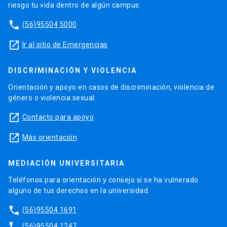
riesgo tu vida dentro de algún campus.
phone
(56)95504 5000
launch
Ir al sitio de Emergencias
DISCRIMINACIÓN Y VIOLENCIA
Orientación y apoyo en casos de discriminación, violencia de
género o violencia sexual.
launch
Contacto para apoyo
launch
Más orientación
MEDIACIÓN UNIVERSITARIA
Teléfonos para orientación y consejo si se ha vulnerado
alguno de tus derechos en la universidad.
phone
(56)95504 1691
phone
(56)95504 1247