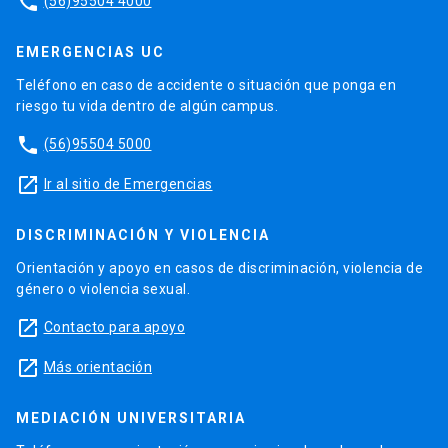
phone
(56)95504 4000
EMERGENCIAS UC
Teléfono en caso de accidente o situación que ponga en
riesgo tu vida dentro de algún campus.
phone
(56)95504 5000
launch
Ir al sitio de Emergencias
DISCRIMINACIÓN Y VIOLENCIA
Orientación y apoyo en casos de discriminación, violencia de
género o violencia sexual.
launch
Contacto para apoyo
launch
Más orientación
MEDIACIÓN UNIVERSITARIA