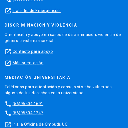
launch
Ir al sitio de Emergencias
DISCRIMINACIÓN Y VIOLENCIA
Orientación y apoyo en casos de discriminación, violencia de
género o violencia sexual.
launch
Contacto para apoyo
launch
Más orientación
MEDIACIÓN UNIVERSITARIA
Teléfonos para orientación y consejo si se ha vulnerado
alguno de tus derechos en la universidad.
phone
(56)95504 1691
phone
(56)95504 1247
launch
Ir a la Oficina de Ombuds UC