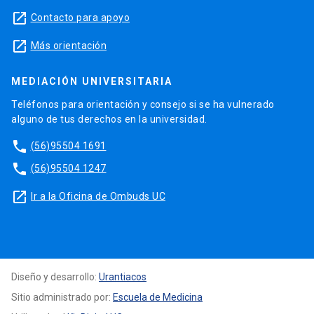
launch
Contacto para apoyo
launch
Más orientación
MEDIACIÓN UNIVERSITARIA
Teléfonos para orientación y consejo si se ha vulnerado
alguno de tus derechos en la universidad.
phone
(56)95504 1691
phone
(56)95504 1247
launch
Ir a la Oficina de Ombuds UC
Diseño y desarrollo:
Urantiacos
Sitio administrado por:
Escuela de Medicina