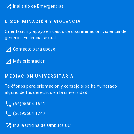
launch
Ir al sitio de Emergencias
DISCRIMINACIÓN Y VIOLENCIA
Orientación y apoyo en casos de discriminación, violencia de
género o violencia sexual.
launch
Contacto para apoyo
launch
Más orientación
MEDIACIÓN UNIVERSITARIA
Teléfonos para orientación y consejo si se ha vulnerado
alguno de tus derechos en la universidad.
phone
(56)95504 1691
phone
(56)95504 1247
launch
Ir a la Oficina de Ombuds UC