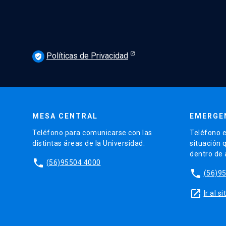
Políticas de Privacidad
verified_user
MESA CENTRAL
EMERGE
Teléfono para comunicarse con las
Teléfono e
distintas áreas de la Universidad.
situación 
dentro de
phone
(56)95504 4000
phone
(56)9
launch
Ir al 