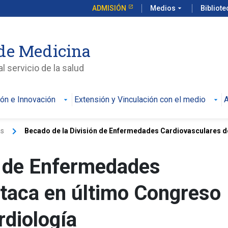
ADMISIÓN
Medios
arrow_drop_down
Bibliot
de Medicina
l servicio de la salud
ión e Innovación
Extensión y Vinculación con el medio
A
keyboard_arrow_right
as
Becado de la División de Enfermedades Cardiovasculares de
n de Enfermedades
taca en último Congreso
rdiología