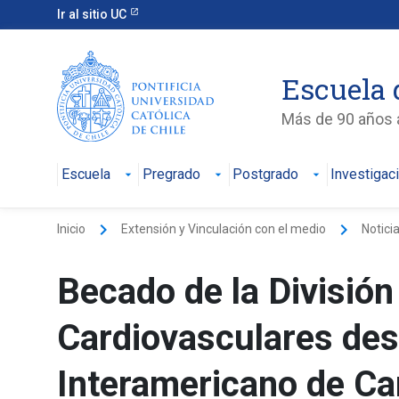
Ir al sitio UC
Escuela 
Más de 90 años a
Escuela
Pregrado
Postgrado
Investigac
keyboard_arrow_right
keyboard_arrow_right
Inicio
Extensión y Vinculación con el medio
Notici
Becado de la Divisió
Cardiovasculares des
Interamericano de Ca