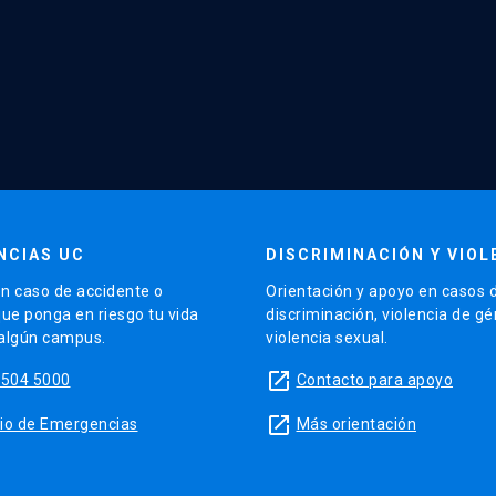
NCIAS UC
DISCRIMINACIÓN Y VIOL
n caso de accidente o
Orientación y apoyo en casos 
que ponga en riesgo tu vida
discriminación, violencia de g
 algún campus.
violencia sexual.
launch
5504 5000
Contacto para apoyo
launch
sitio de Emergencias
Más orientación