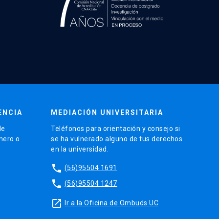
ENCIA
MEDIACIÓN UNIVERSITARIA
de
Teléfonos para orientación y consejo si
énero o
se ha vulnerado alguno de tus derechos
en la universidad.
phone
(56)95504 1691
phone
(56)95504 1247
launch
Ir a la Oficina de Ombuds UC