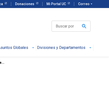
eca
Donaciones
Mi Portal UC
Correo
arrow_drop_down
suntos Globales
Divisiones y Departamentos
...