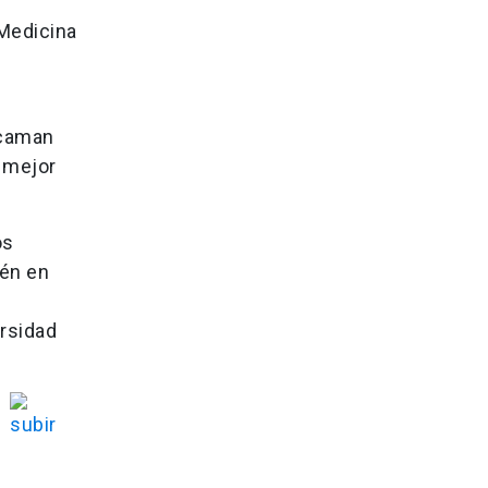
 Medicina
acaman
 mejor
os
ién en
rsidad