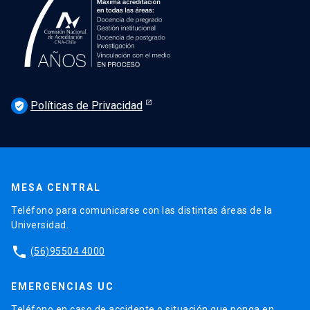
Políticas de Privacidad
verified_user
MESA CENTRAL
Teléfono para comunicarse con las distintas áreas de la
Universidad.
phone
(56)95504 4000
EMERGENCIAS UC
Teléfono en caso de accidente o situación que ponga en