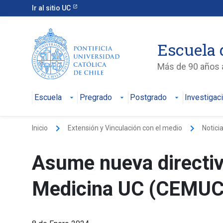
Ir al sitio UC
Escuela 
Más de 90 años a
Escuela
Pregrado
Postgrado
Investigac
keyboard_arrow_right
keyboard_arrow_right
Inicio
Extensión y Vinculación con el medio
Notici
Asume nueva directiv
Medicina UC (CEMUC