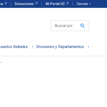
eca
Donaciones
Mi Portal UC
Correo
arrow_drop_down
suntos Globales
Divisiones y Departamentos
..