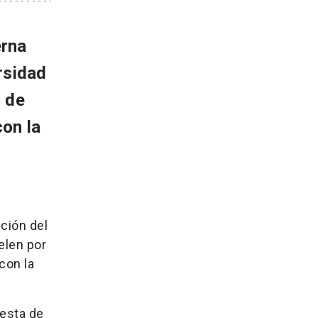
erna
rsidad
l de
con la
ción del
elen por
con la
esta de