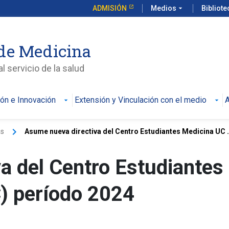
ADMISIÓN
Medios
arrow_drop_down
Bibliot
de Medicina
l servicio de la salud
ión e Innovación
Extensión y Vinculación con el medio
A
keyboard_arrow_right
as
Asume nueva directiva del Centro Estudiantes Medicina UC .
a del Centro Estudiantes
) período 2024