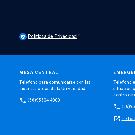
Políticas de Privacidad
verified_user
MESA CENTRAL
EMERGE
Teléfono para comunicarse con las
Teléfono e
distintas áreas de la Universidad.
situación 
dentro de
phone
(56)95504 4000
phone
(56)9
launch
Ir al 