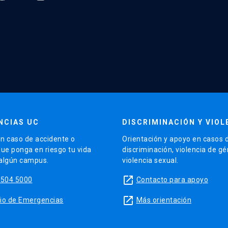
NCIAS UC
DISCRIMINACIÓN Y VIOL
n caso de accidente o
Orientación y apoyo en casos 
que ponga en riesgo tu vida
discriminación, violencia de g
 algún campus.
violencia sexual.
launch
5504 5000
Contacto para apoyo
launch
sitio de Emergencias
Más orientación