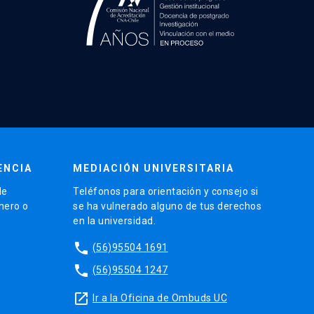
ENCIA
MEDIACIÓN UNIVERSITARIA
de
Teléfonos para orientación y consejo si
énero o
se ha vulnerado alguno de tus derechos
en la universidad.
phone
(56)95504 1691
phone
(56)95504 1247
launch
Ir a la Oficina de Ombuds UC