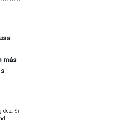
ausa
en más
as
idez. Si
dad