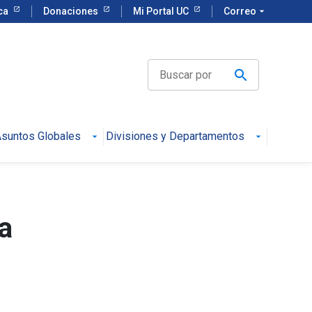
eca
Donaciones
Mi Portal UC
Correo
arrow_drop_down
suntos Globales
Divisiones y Departamentos
a