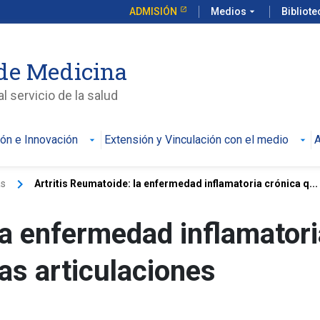
ADMISIÓN
Medios
arrow_drop_down
Bibliot
de Medicina
l servicio de la salud
ión e Innovación
Extensión y Vinculación con el medio
A
keyboard_arrow_right
as
Artritis Reumatoide: la enfermedad inflamatoria crónica q...
la enfermedad inflamatori
las articulaciones