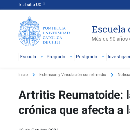
Ir al sitio UC
Escuela 
Más de 90 años a
Escuela
Pregrado
Postgrado
Investigac
keyboard_arrow_right
keyboard_arrow_right
Inicio
Extensión y Vinculación con el medio
Notici
Artritis Reumatoide: 
crónica que afecta a 