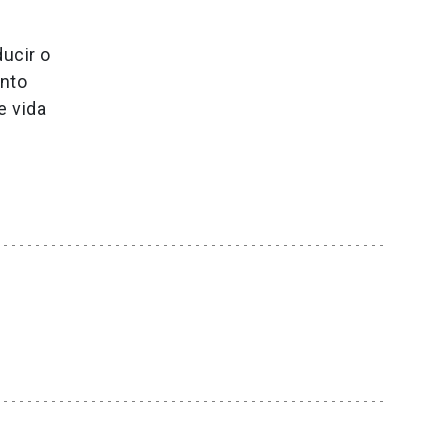
ducir o
ento
e vida