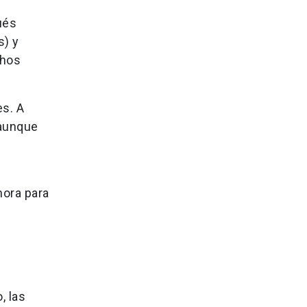
ués
s) y
chos
es. A
 aunque
hora para
, las