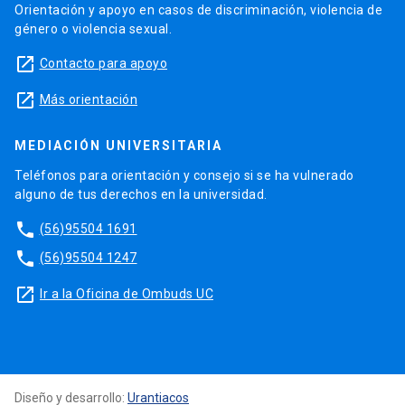
Orientación y apoyo en casos de discriminación, violencia de
género o violencia sexual.
launch
Contacto para apoyo
launch
Más orientación
MEDIACIÓN UNIVERSITARIA
Teléfonos para orientación y consejo si se ha vulnerado
alguno de tus derechos en la universidad.
phone
(56)95504 1691
phone
(56)95504 1247
launch
Ir a la Oficina de Ombuds UC
Diseño y desarrollo:
Urantiacos