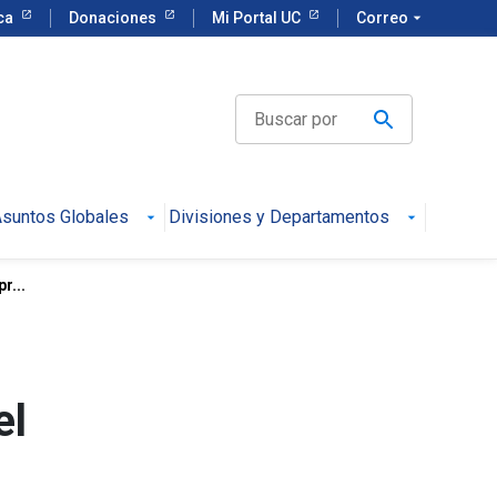
eca
Donaciones
Mi Portal UC
Correo
arrow_drop_down
suntos Globales
Divisiones y Departamentos
r...
el