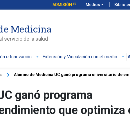
ADMISIÓN
Medios
arrow_drop_down
Bibliot
de Medicina
l servicio de la salud
ión e Innovación
Extensión y Vinculación con el medio
A
keyboard_arrow_right
as
Alumno de Medicina UC ganó programa universitario de emp
UC ganó programa
endimiento que optimiza 