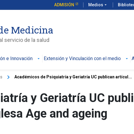
ADMISIÓN
Medios
arrow_drop_down
Bibliot
de Medicina
l servicio de la salud
ión e Innovación
Extensión y Vinculación con el medio
A
keyboard_arrow_right
as
Académicos de Psiquiatría y Geriatría UC publican artícul...
tría y Geriatría UC publ
nglesa Age and ageing