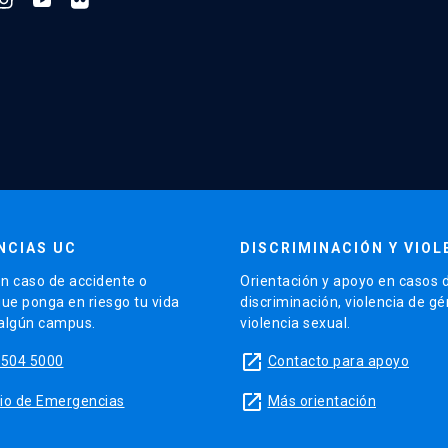
NCIAS UC
DISCRIMINACIÓN Y VIOL
n caso de accidente o
Orientación y apoyo en casos 
que ponga en riesgo tu vida
discriminación, violencia de g
 algún campus.
violencia sexual.
launch
5504 5000
Contacto para apoyo
launch
sitio de Emergencias
Más orientación