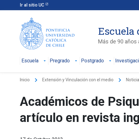
Ir al sitio UC
Escuela 
Más de 90 años a
Escuela
Pregrado
Postgrado
Investigac
keyboard_arrow_right
keyboard_arrow_right
Inicio
Extensión y Vinculación con el medio
Notici
Académicos de Psiquia
artículo en revista i