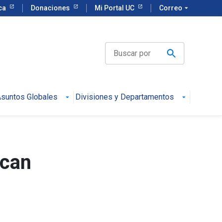
eca
Donaciones
Mi Portal UC
Correo
arrow_drop_down
suntos Globales
Divisiones y Departamentos
ican