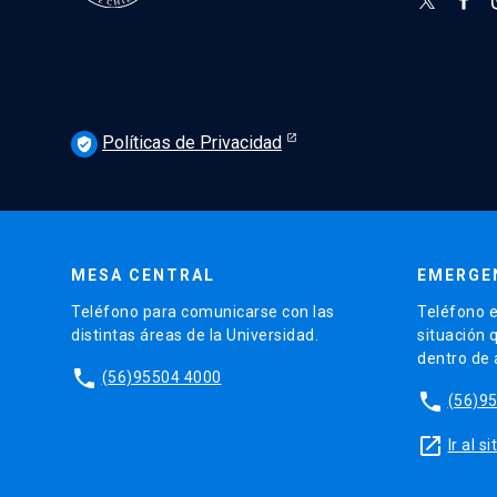
Políticas de Privacidad
verified_user
MESA CENTRAL
EMERGE
Teléfono para comunicarse con las
Teléfono e
distintas áreas de la Universidad.
situación 
dentro de
phone
(56)95504 4000
phone
(56)9
launch
Ir al 