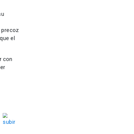
su
n precoz
que el
r con
der