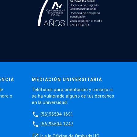
ENCIA
MEDIACIÓN UNIVERSITARIA
de
Teléfonos para orientación y consejo si
énero o
se ha vulnerado alguno de tus derechos
en la universidad.
phone
(56)95504 1691
phone
(56)95504 1247
launch
Ir a la Oficina de Ombuds UC