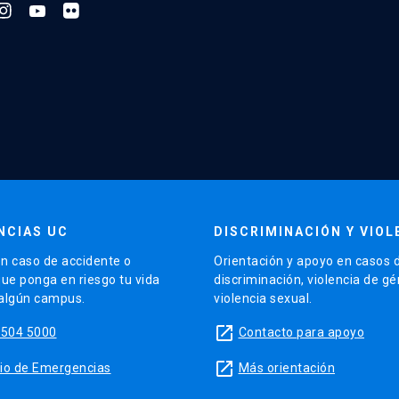
NCIAS UC
DISCRIMINACIÓN Y VIOL
n caso de accidente o
Orientación y apoyo en casos 
que ponga en riesgo tu vida
discriminación, violencia de g
 algún campus.
violencia sexual.
launch
5504 5000
Contacto para apoyo
launch
sitio de Emergencias
Más orientación