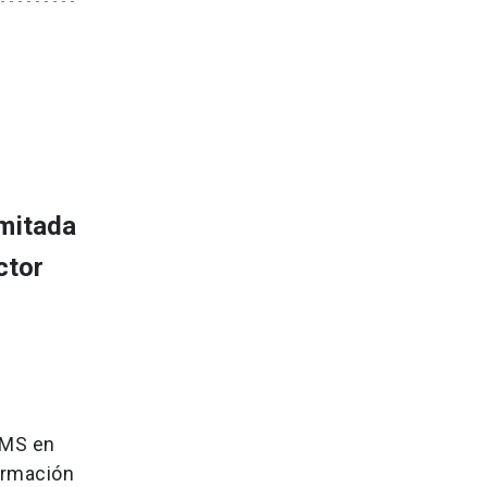
imitada
ctor
OMS en
ormación