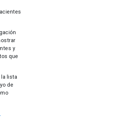
pacientes
igación
mostrar
antes y
atos que
a lista
oyo de
cómo
N