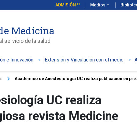
ADMISIÓN
Medios
arrow_drop_down
Bibliot
de Medicina
l servicio de la salud
ión e Innovación
Extensión y Vinculación con el medio
A
keyboard_arrow_right
as
Académico de Anestesiología UC realiza publicación en pre.
iología UC realiza
giosa revista Medicine