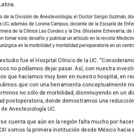
atina.
ico de la División de Anestesiología; el Doctor Sergio Guzmán, d
ina UC; además de Lorena Campus, docente de la Escuela de Enfe
era de la Clínica Las Condes y la Dra. Ghislaine Echevarría, de 
 tomar este desafío y publicar un artículo en la revista Medicin
uirúrgica en la morbilidad y mortalidad perioperatoria en un cent
 estudio fue el Hospital Clínico de la UC. “Considera
s no podíamos dejar pasar. Así, con nuestra invest
os que hacíamos muy bien en nuestro hospital, en rea
ntendimos que con una herramienta conceptualmente m
rminos no sólo de morbilidad, disminuyendo en un día
lidad postoperatoria, donde demostramos una reducció
e de Anestesiología UC.
rse cuenta que aún en la región falta mucho por hacer
XXI somos la primera institución desde México hacia e