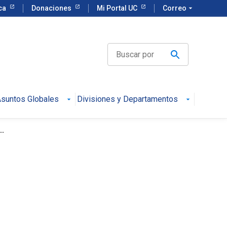
eca
Donaciones
Mi Portal UC
Correo
arrow_drop_down
suntos Globales
Divisiones y Departamentos
..