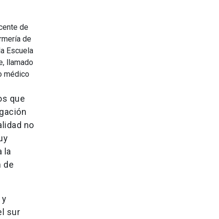
ocente de
rmería de
la Escuela
e, llamado
ro médico
mos que
igación
lidad no
uy
 la
n de
 y
l sur