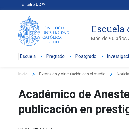
Ir al sitio UC
Escuela 
Más de 90 años a
Escuela
Pregrado
Postgrado
Investigac
keyboard_arrow_right
keyboard_arrow_right
Inicio
Extensión y Vinculación con el medio
Notici
Académico de Anestes
publicación en presti