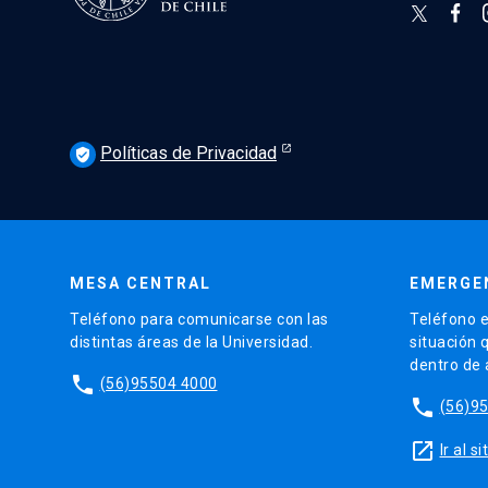
Políticas de Privacidad
verified_user
MESA CENTRAL
EMERGE
Teléfono para comunicarse con las
Teléfono e
distintas áreas de la Universidad.
situación 
dentro de
phone
(56)95504 4000
phone
(56)9
launch
Ir al 