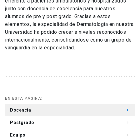
eficiente a pacientes ambulatorios y hospitalizados
junto con docencia de excelencia para nuestros
alumnos de pre y post grado. Gracias a estos
elementos, la especialidad de Dermatología en nuestra
Universidad ha podido crecer a niveles reconocidos
internacionalmente, consolidándose como un grupo de
vanguardia en la especialidad.
EN ESTA PÁGINA:
Docencia
keyboard_arrow_right
Postgrado
keyboard_arrow_right
Equipo
keyboard_arrow_right