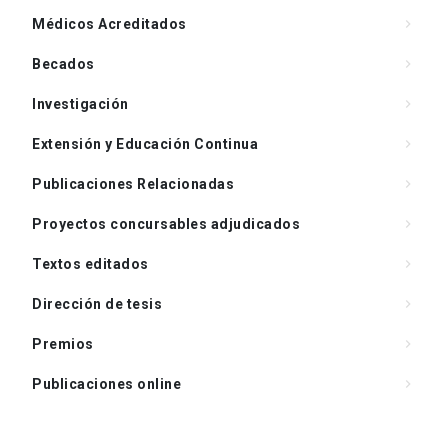
Médicos Acreditados
keyboard_arrow_right
Becados
keyboard_arrow_right
Investigación
keyboard_arrow_right
Extensión y Educación Continua
keyboard_arrow_right
Publicaciones Relacionadas
keyboard_arrow_right
Proyectos concursables adjudicados
keyboard_arrow_right
Textos editados
keyboard_arrow_right
Dirección de tesis
keyboard_arrow_right
Premios
keyboard_arrow_right
Publicaciones online
keyboard_arrow_right