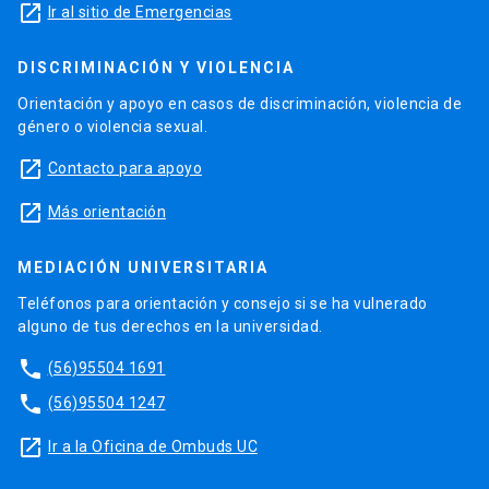
launch
Ir al sitio de Emergencias
Patológica, Hospital Clínico Universidad
Patología de las mucosas.
Católica.
DISCRIMINACIÓN Y VIOLENCIA
Reumatología: Departamento inmunología
Infectología cutánea y ITS.
Orientación y apoyo en casos de discriminación, violencia de
Clínica y Reumatología Hospital Clínico U. C. y
género o violencia sexual.
Oncología cutánea.
Centro Médico San Joaquín.
launch
Contacto para apoyo
Otros trastornos inflamatorios de la piel
Laboratorio en Dermatología: Laboratorio
Universidad Católica, Edificio Médico Alcántara
launch
Más orientación
Cirugía Dermatológica.
y laboratorio de Microbiología Centro Médico
San Joaquín
Técnicas dermocosmiátricas.
MEDIACIÓN UNIVERSITARIA
Cosmiatría y técnicas no quirúrgicas: laser,
Teléfonos para orientación y consejo si se ha vulnerado
Fototerapia y láser
alguno de tus derechos en la universidad.
terapia fotodinámica etc: Centro Médico San
Además de la formación Práctica y la Teórica, los
Joaquín y CEM.
phone
(56)95504 1691
residentes deben durante su formación acudir a
Imágenes en Dermatología: Centro IDIEP.
phone
(56)95504 1247
las Reuniones científicas del Departamento de
Dermatología e Interdepartamentales, según
launch
Ir a la Oficina de Ombuds UC
corresponda y realizar un trabajo de Investigación