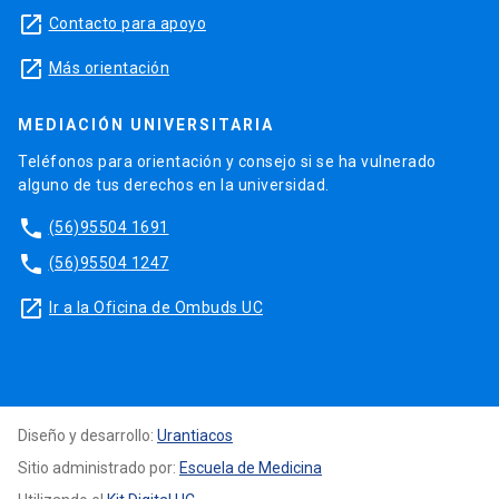
launch
Contacto para apoyo
launch
Más orientación
MEDIACIÓN UNIVERSITARIA
Teléfonos para orientación y consejo si se ha vulnerado
alguno de tus derechos en la universidad.
phone
(56)95504 1691
phone
(56)95504 1247
launch
Ir a la Oficina de Ombuds UC
Diseño y desarrollo:
Urantiacos
Sitio administrado por:
Escuela de Medicina