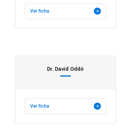
Ver ficha
arrow_forward
Dr. David Oddó
Ver ficha
arrow_forward