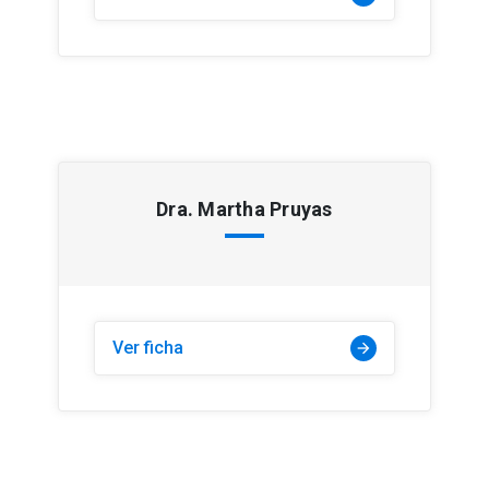
Dra. Martha Pruyas
Ver ficha
arrow_forward