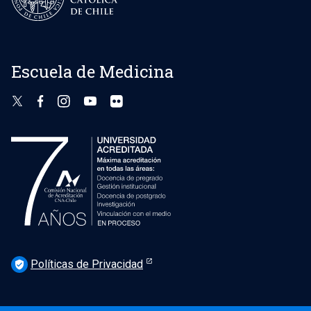
Escuela de Medicina
Políticas de Privacidad
verified_user