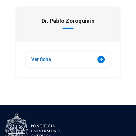
Dr. Pablo Zoroquiain
Ver ficha
arrow_forward