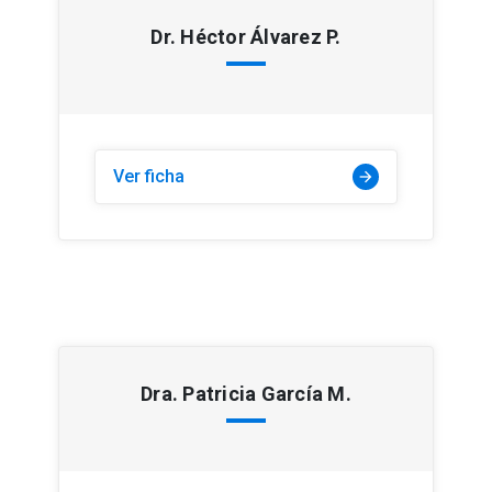
Dr. Héctor Álvarez P.
Ver ficha
arrow_forward
Dra. Patricia García M.