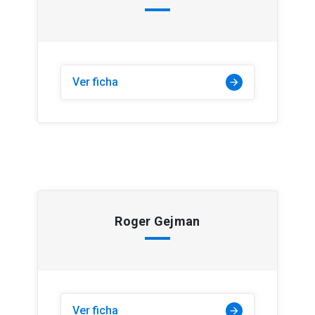
Ver ficha
arrow_forward
Roger Gejman
Ver ficha
arrow_forward