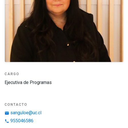
CARGO
Ejecutiva de Programas
CONTACTO
sanguloe@uc.cl
email
955046586
phone